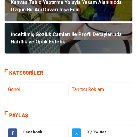
Kanvas Tablo Yaptırma Yoluyla Yaşam Alanınızda
Özgün Bir Anı Duvarı İnşa Edin
İnceltilmiş Gözlük Camları ile Profil Detaylarında
Hafiflik ve Optik Estetik
KATEGORILER
Genel
Tanıtıcı Reklam
Teknoloji & İnternet
Sağlık
PAYLAŞ
Eğitim & Kariyer
Hizmet
Facebook
X / Twitter
X
Hukuk
Moda