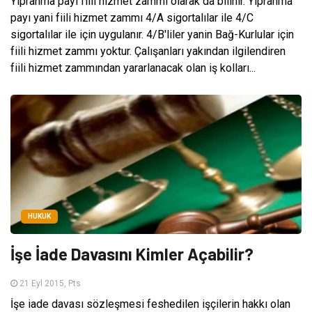
Yıpranma payı fiili hizmet zammı olarak da bilinir. Yıpranma
payı yani fiili hizmet zammı 4/A sigortalılar ile 4/C
sigortalılar ile için uygulanır. 4/B'liler yanin Bağ-Kurlular için
fiili hizmet zammı yoktur. Çalışanları yakından ilgilendiren
fiili hizmet zammından yararlanacak olan iş kolları...
HUKUK
İşe İade Davasını Kimler Açabilir?
21 Eyl 2015, Pts
İşe iade davası sözleşmesi feshedilen işçilerin hakkı olan