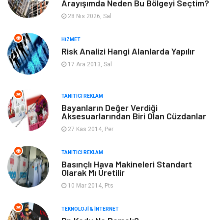
Arayışımda Neden Bu Bölgeyi Seçtim?
Yeme & İçme
Anne & Çocuk
28 Nis 2026, Sal
Ev İşleri
Gayrimenkul
HIZMET
Risk Analizi Hangi Alanlarda Yapılır
Organizasyon
Keyif & Hobi
17 Ara 2013, Sal
Astroloji
Aksesuar
TANITICI REKLAM
Mobilya
diş sağlığı
Bayanların Değer Verdiği
Aksesuarlarından Biri Olan Cüzdanlar
Bebek Giyim
saç dökülmesi
27 Kas 2014, Per
saç bakımı
beslenme
TANITICI REKLAM
Basınçlı Hava Makineleri Standart
Olarak Mı Üretilir
kozmetiğin püf noktaları
Spor Malzemeleri
10 Mar 2014, Pts
Doğal Enerji Kaynakları
İşitme
TEKNOLOJI & İNTERNET