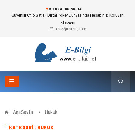
BU ARALAR MODA
Bahçe Çiti Kültürü ve Modern Peyzaj Mimarisindeki Hayati Rolü
02 Ağu 2026, Paz
AnaSayfa
Hukuk
KATEGORI : HUKUK