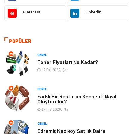
Pinterest
Linkedin
Gündem
Elektronik
Otomotiv
Sağlıklı Yaşam
POPÜLER
Dekorasyon
Güzellik & Bakım
GENEL
Tatil
Giyim
Toner Fiyatları Ne Kadar?
12 Eki 2022, Çar
Alışveriş
Gençlik & Eğlence
GENEL
Genel Kültür
Gıda
Farklı Bir Restoran Konsepti Nasıl
Oluşturulur?
Metal
Evlilik Rehberi
27 Nis 2020, Pts
Müzik
Finans & Ekonomi
GENEL
Edremit Kadıköy Satılık Daire