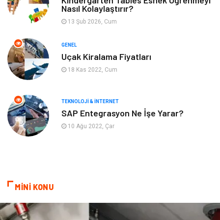
Nasıl Kolaylaştırır?
13 Şub 2026, Cum
Ev İşleri
Gayrimenkul
GENEL
Organizasyon
Keyif & Hobi
Uçak Kiralama Fiyatları
18 Kas 2022, Cum
Astroloji
Aksesuar
Mobilya
diş sağlığı
TEKNOLOJI & İNTERNET
SAP Entegrasyon Ne İşe Yarar?
Bebek Giyim
saç dökülmesi
10 Ağu 2022, Çar
saç bakımı
beslenme
kozmetiğin püf noktaları
Spor Malzemeleri
MİNİ KONU
Doğal Enerji Kaynakları
İşitme