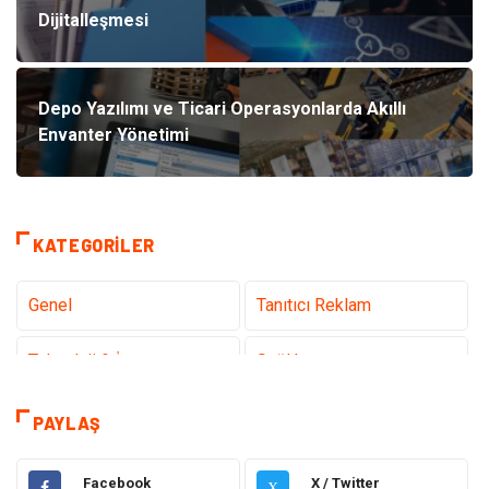
Dijitalleşmesi
Depo Yazılımı ve Ticari Operasyonlarda Akıllı
Envanter Yönetimi
KATEGORILER
Genel
Tanıtıcı Reklam
Teknoloji & İnternet
Sağlık
Eğitim & Kariyer
Hizmet
PAYLAŞ
Hukuk
Moda
Facebook
X / Twitter
X