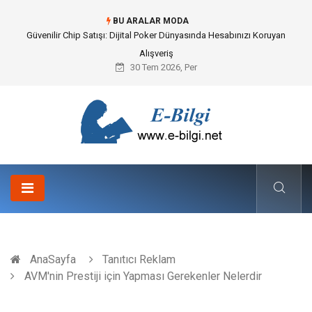
BU ARALAR MODA
Bahçe Çiti Kültürü ve Modern Peyzaj Mimarisindeki Hayati Rolü
30 Tem 2026, Per
AnaSayfa
Tanıtıcı Reklam
AVM'nin Prestiji için Yapması Gerekenler Nelerdir