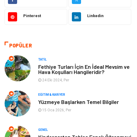
Gündem
Elektronik
Pinterest
Linkedin
Otomotiv
Sağlıklı Yaşam
Dekorasyon
Güzellik & Bakım
POPÜLER
Tatil
Giyim
TATIL
Fethiye Turları İçin En İdeal Mevsim ve
Hava Koşulları Hangileridir?
Alışveriş
Gençlik & Eğlence
24 Eki 2024, Per
Genel Kültür
Gıda
EĞITIM & KARIYER
Yüzmeye Başlarken Temel Bilgiler
Metal
Evlilik Rehberi
15 Oca 2026, Per
Müzik
Finans & Ekonomi
GENEL
Yeme & İçme
Anne & Çocuk
Kindergarten Tables Esnek Öğrenmeyi